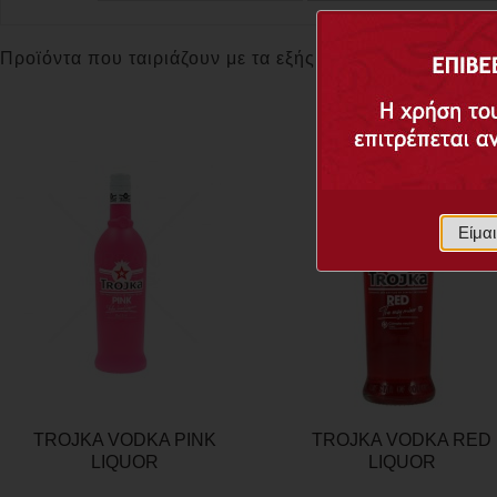
Προϊόντα που ταιριάζουν με τα εξής κριτήρια
Είμα
TROJKA VODKA PINK
TROJKA VODKA RED
LIQUOR
LIQUOR