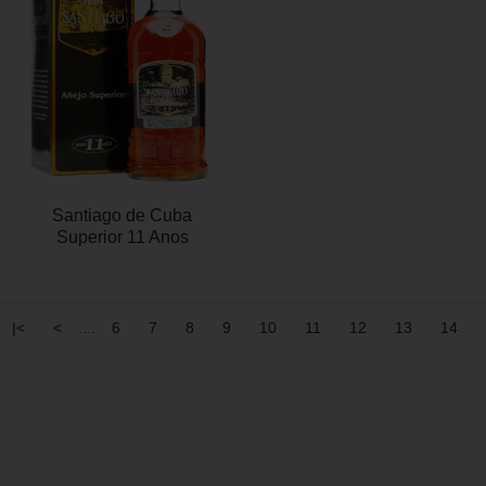
Santiago de Cuba
Superior 11 Anos
|<
<
....
6
7
8
9
10
11
12
13
14