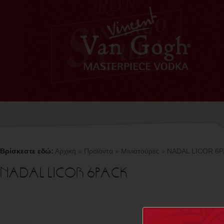
Βρίσκεστε εδώ:
Αρχική
»
Προϊόντα
»
Μινιατούρες
»
NADAL LICOR 6
NADAL LICOR 6PACK