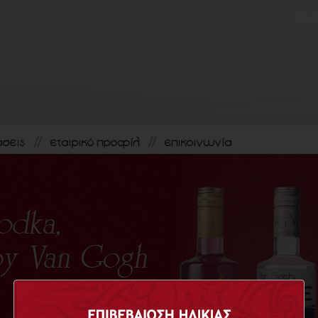
άσεις
εταιρικό προφίλ
επικοινωνία