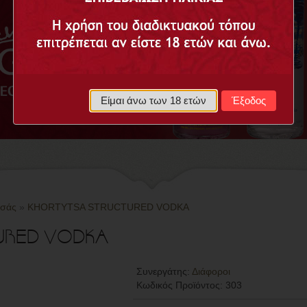
Είμαι άνω των 18 ετών
Έξοδος
Εσάς
»
KHORTYTSA STRUCTURED VODKA
URED VODKA
Συνεργάτης:
Διάφοροι
Κωδικός Προϊόντος:
303