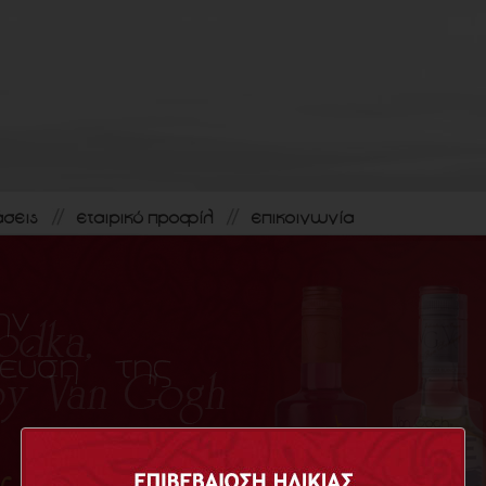
άσεις
εταιρικό προφίλ
επικοινωνία