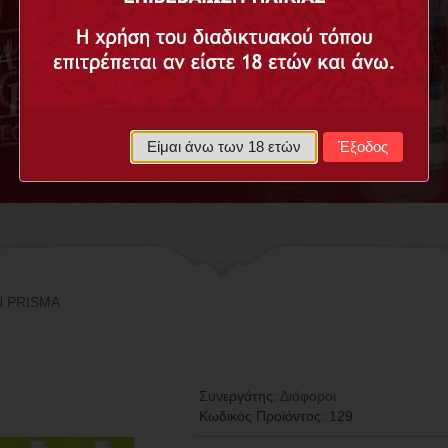
Είμαι άνω των 18 ετών
Έξοδος
N PRISMA
Συνεργάτης:
Διάφοροι
Κωδικός Προϊόντος:
129